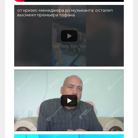
от кризис-менеджера до музыканта: осталеп
высмеял премьера тофана