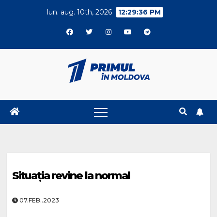
Skip
lun. aug. 10th, 2026
12:29:37 PM
to
content
Situația revine la normal
07.FEB..2023