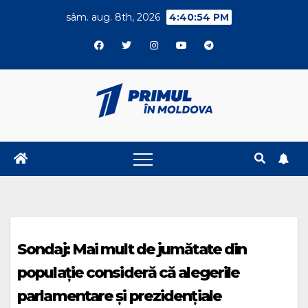
Skip
sâm. aug. 8th, 2026
4:40:55 PM
to
content
Sondaj: Mai mult de jumătate din
populație consideră că alegerile
parlamentare și prezidențiale