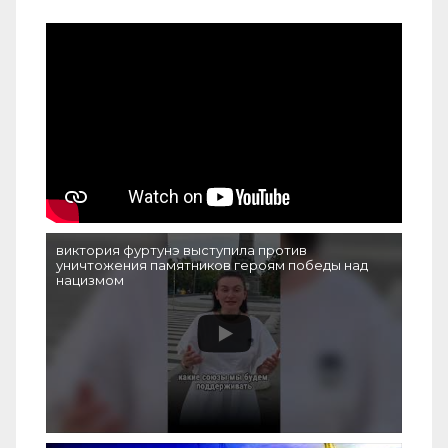
виктория фуртунэ выступила против
уничтожения памятников героям победы над
нацизмом