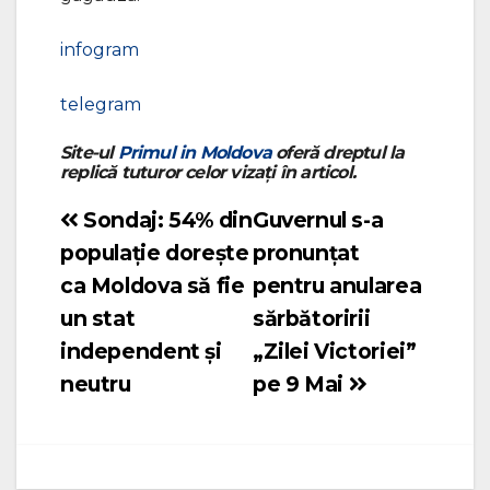
infogram
telegram
Site-ul
Primul in Moldova
oferă dreptul la
replică tuturor celor vizați în articol.
Sondaj: 54% din
Guvernul s-a
Navigare
populație dorește
pronunțat
în
ca Moldova să fie
pentru anularea
articole
un stat
sărbătoririi
independent și
„Zilei Victoriei”
neutru
pe 9 Mai