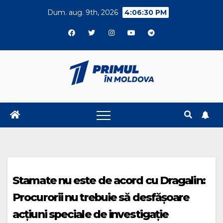
Skip
Dum. aug. 9th, 2026
4:06:31 PM
to
content
Stamate nu este de acord cu Dragalin:
Procurorii nu trebuie să desfășoare
acțiuni speciale de investigație