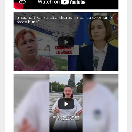
„maia, ia-ți valiza, că ai distrus lumea, cu «vremurile
astea bune”