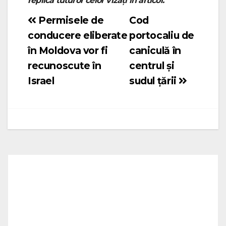
replică tuturor celor vizați în articol.
Permisele de
Cod
Navigare
conducere eliberate
portocaliu de
în
în Moldova vor fi
caniculă în
articole
recunoscute în
centrul și
Israel
sudul țării