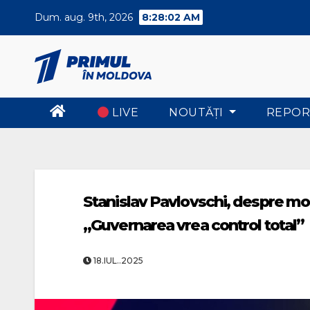
Skip
Dum. aug. 9th, 2026
8:28:03 AM
to
content
LIVE
NOUTĂŢI
REPOR
Stanislav Pavlovschi, despre modi
„Guvernarea vrea control total”
18.IUL..2025