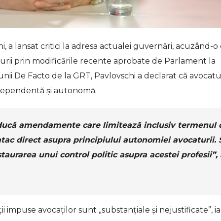
hi, a lansat critici la adresa actualei guvernări, acuzând-o
ii prin modificările recente aprobate de Parlament la
unii De Facto de la GRT, Pavlovschi a declarat că avocatu
independentă și autonomă.
roducă amendamente care limitează inclusiv termenul 
atac direct asupra principiului autonomiei avocaturii. 
aurarea unui control politic asupra acestei profesii”, 
ții impuse avocaților sunt „substanțiale și nejustificate”, ia