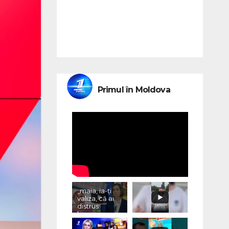
Primul în Moldova
„maia, ia-ți
valiza, că ai
distrus
lumea, cu
«vremurile