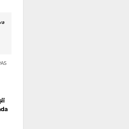
va
PAS
ii
nda