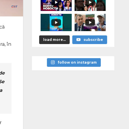
astea bune”
 că
load more...
subscribe
ra, în
follow on instagram
de
Se
a
r