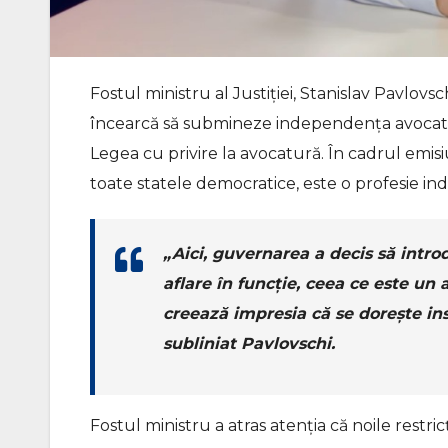
Fostul ministru al Justiției, Stanislav Pavlovsc
încearcă să submineze independența avocatur
Legea cu privire la avocatură. În cadrul emisi
toate statele democratice, este o profesie 
„Aici, guvernarea a decis să int
aflare în funcție, ceea ce este un 
creează impresia că se dorește inst
subliniat Pavlovschi.
Fostul ministru a atras atenția că noile restric