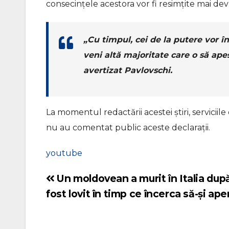
consecințele acestora vor fi resimțite mai devr
„Cu timpul, cei de la putere vor î
veni altă majoritate care o să ape
avertizat Pavlovschi.
La momentul redactării acestei știri, servicii
nu au comentat public aceste declarații.
youtube
Un moldovean a murit în Italia dup
Navigare
fost lovit în timp ce încerca să-și aper
în
articole