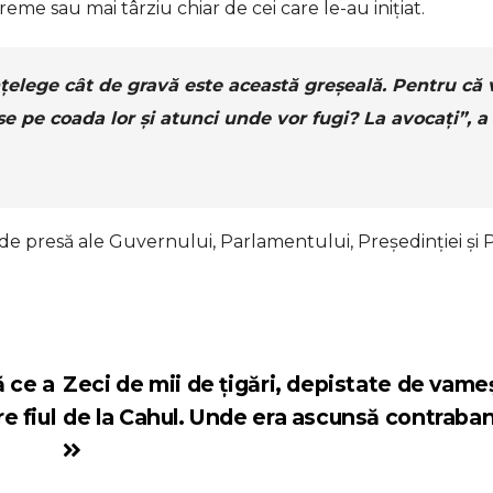
eme sau mai târziu chiar de cei care le-au inițiat.
nțelege cât de gravă este această greșeală. Pentru că 
se pe coada lor și atunci unde vor fugi? La avocați”, a
le de presă ale Guvernului, Parlamentului, Președinției și 
ă ce a
Zeci de mii de țigări, depistate de vameș
e fiul
de la Cahul. Unde era ascunsă contraba