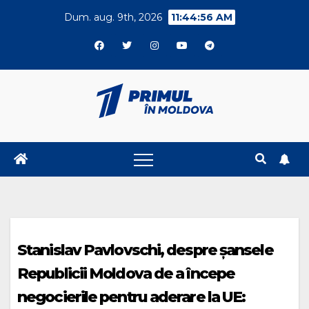
Skip
Dum. aug. 9th, 2026
11:44:56 AM
to
content
Stanislav Pavlovschi, despre șansele
Republicii Moldova de a începe
negocierile pentru aderare la UE: