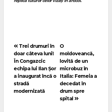
replică tuturor celor vizați în articol.
Trei drumuri în
O
Navigare
doar câteva luni!
moldoveancă,
în
În Congazcic
lovită de un
articole
echipa lui Ilan Șor
microbuz în
a inaugurat încă o
Italia: Femeia a
stradă
decedat în
modernizată
drum spre
spital