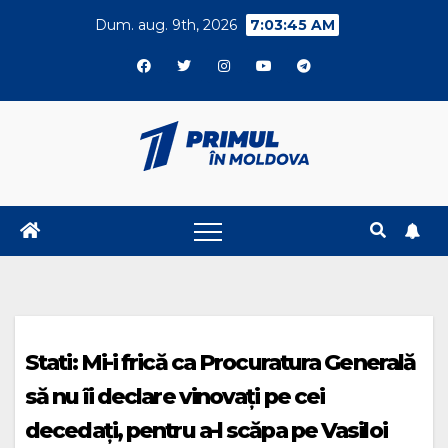
Skip
Dum. aug. 9th, 2026
7:03:46 AM
to
content
Stati: Mi-i frică ca Procuratura Generală
să nu îi declare vinovați pe cei
decedați, pentru a-l scăpa pe Vasiloi