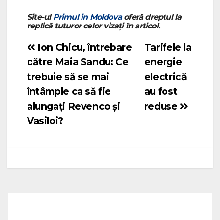
Site-ul
Primul in Moldova
oferă dreptul la
replică tuturor celor vizați în articol.
Ion Chicu, întrebare
Tarifele la
Navigare
către Maia Sandu: Ce
energie
în
trebuie să se mai
electrică
articole
întâmple ca să fie
au fost
alungați Revenco și
reduse
Vasiloi?