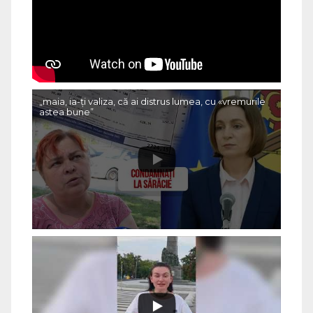
„maia, ia-ți valiza, că ai distrus lumea, cu «vremurile
astea bune”