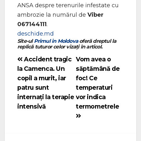
ANSA despre terenurile infestate cu
ambrozie la numărul de
Viber
067144111
.
deschide.md
Site-ul
Primul in Moldova
oferă dreptul la
replică tuturor celor vizați în articol.
Accident tragic
Vom avea o
Navigare
la Camenca. Un
săptămână de
în
copil a murit, iar
foc! Ce
articole
patru sunt
temperaturi
internați la terapie
vor indica
intensivă
termometrele