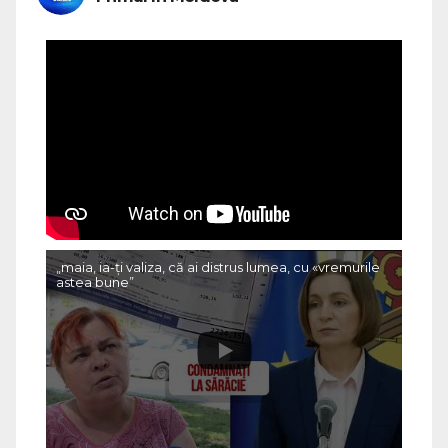
„maia, ia-ți valiza, că ai distrus lumea, cu «vremurile
astea bune”