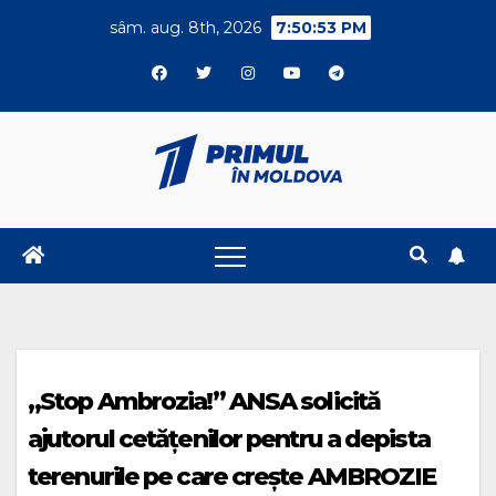
Skip
sâm. aug. 8th, 2026
7:50:53 PM
to
content
„Stop Ambrozia!” ANSA solicită
ajutorul cetățenilor pentru a depista
terenurile pe care crește AMBROZIE