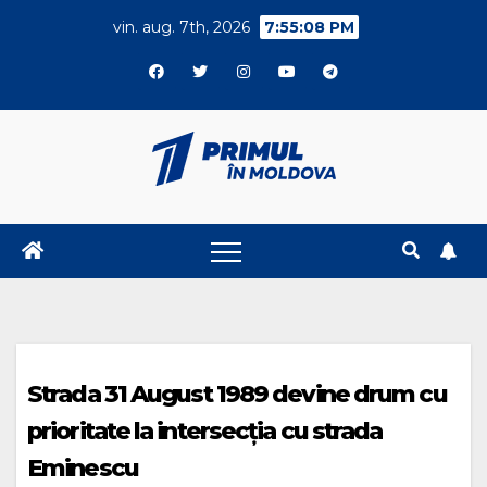
Skip
vin. aug. 7th, 2026
7:55:08 PM
to
content
Strada 31 August 1989 devine drum cu
prioritate la intersecția cu strada
Eminescu