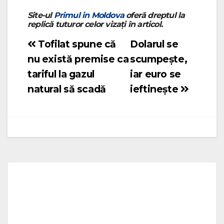
Site-ul
Primul in Moldova
oferă dreptul la
replică tuturor celor vizați în articol.
Tofilat spune că
Dolarul se
Navigare
nu există premise ca
scumpește,
în
tariful la gazul
iar euro se
articole
natural să scadă
ieftinește