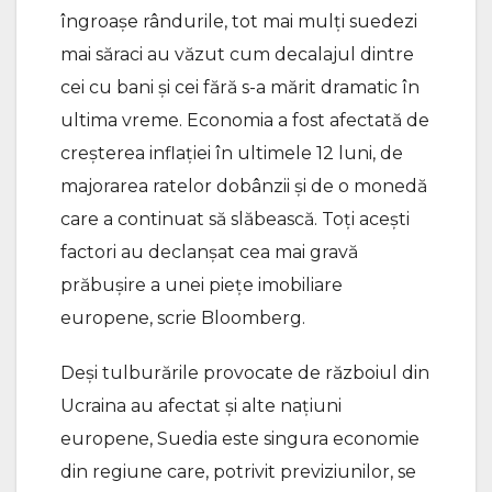
îngroaşe rândurile, tot mai mulţi suedezi
mai săraci au văzut cum decalajul dintre
cei cu bani şi cei fără s-a mărit dramatic în
ultima vreme. Economia a fost afectată de
creşterea inflaţiei în ultimele 12 luni, de
majorarea ratelor dobânzii şi de o monedă
care a continuat să slăbească. Toţi aceşti
factori au declanşat cea mai gravă
prăbuşire a unei pieţe imobiliare
europene, scrie Bloomberg.
Deşi tulburările provocate de războiul din
Ucraina au afectat şi alte naţiuni
europene, Suedia este singura economie
din regiune care, potrivit previziunilor, se