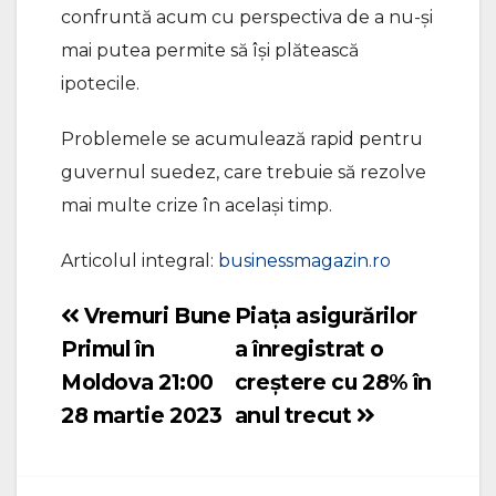
confruntă acum cu perspectiva de a nu-şi
mai putea permite să îşi plătească
ipotecile.
Problemele se acumulează rapid pentru
guvernul suedez, care trebuie să rezolve
mai multe crize în acelaşi timp.
Articolul integral:
businessmagazin.ro
Vremuri Bune
Piața asigurărilor
Navigare
Primul în
a înregistrat o
în
Moldova 21:00
creștere cu 28% în
articole
28 martie 2023
anul trecut