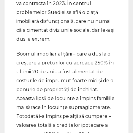
va contracta în 2023. În centrul
problemelor Suediei se află o piaţă
imobiliară disfuncţională, care nu numai
că a cimentat diviziunile sociale, dar le-a şi
dus la extrem.
Boomul imobiliar al ţării – care a dus la o
creştere a preţurilor cu aproape 250% în
ultimii 20 de ani – a fost alimentat de
costurile de împrumut foarte mici şi de o
penurie de proprietăţi de închiriat.
Această lipsă de locuinţe a împins familiile
mai sărace în locuinţe supraaglomerate.
Totodată i-a împins pe alţii să cumpere –
valoarea totală a creditelor ipotecare a