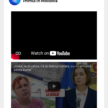
Primul în Moldova
„maia, ia-ți valiza, că ai distrus lumea, cu «vremurile
astea bune”