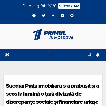
Skip
Dum. aug. 9th, 2026
9:07:57 AM
to
content
Suedia: Piața imobiliară s-a prăbuşit şi a
scos la lumină o ţară divizată de
discrepanţe sociale şi financiare uriaşe