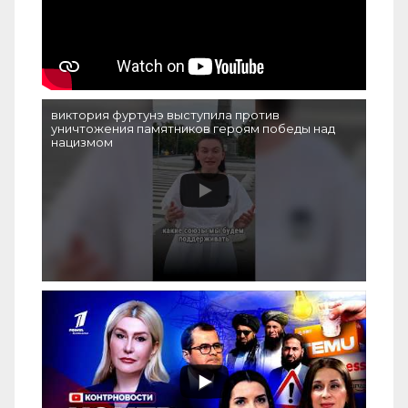
виктория фуртунэ выступила против
уничтожения памятников героям победы над
нацизмом