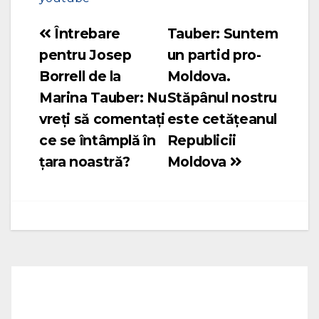
Întrebare
Tauber: Suntem
Navigare
pentru Josep
un partid pro-
în
Borrell de la
Moldova.
articole
Marina Tauber: Nu
Stăpânul nostru
vreți să comentați
este cetățeanul
ce se întâmplă în
Republicii
țara noastră?
Moldova