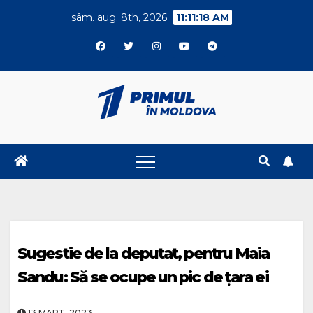
Skip
sâm. aug. 8th, 2026
11:11:18 AM
to
content
Sugestie de la deputat, pentru Maia
Sandu: Să se ocupe un pic de țara ei
13.MART..2023