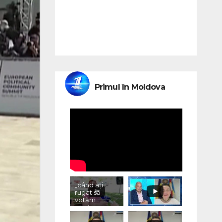
Primul în Moldova
„când ați
rugat să
votăm
pentru voi,
ce ați