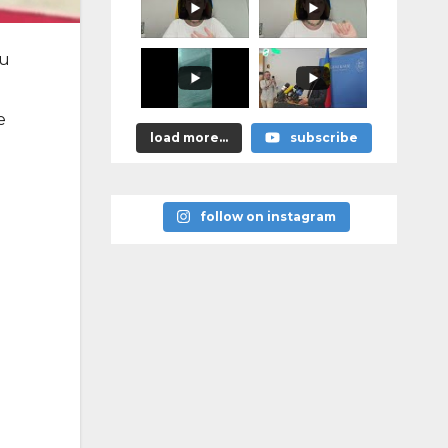
promis?"
ru
e
load more...
subscribe
follow on instagram