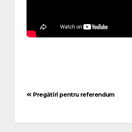
Pregătiri pentru referendum
Navigare
în
articole