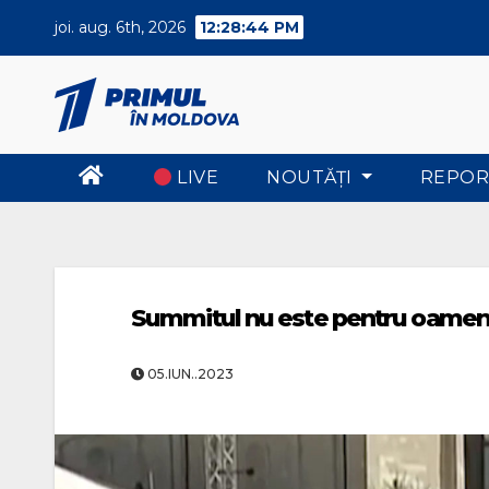
Skip
joi. aug. 6th, 2026
12:28:45 PM
to
content
LIVE
NOUTĂŢI
REPOR
Summitul nu este pentru oamen
05.IUN..2023