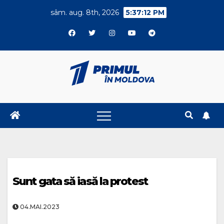
Skip
sâm. aug. 8th, 2026
5:37:13 PM
to
content
Sunt gata să iasă la protest
04.MAI.2023