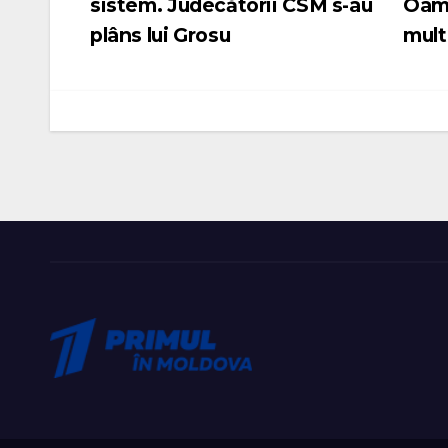
sistem. Judecătorii CSM s-au
Oame
în
plâns lui Grosu
mult
articole