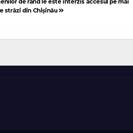
nilor de rând le este interzis accesul pe mai
e străzi din Chișinău