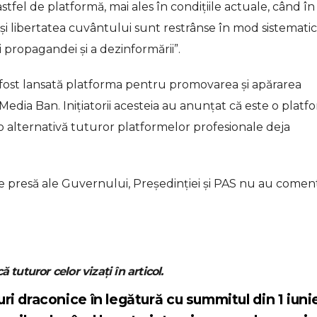
tfel de platformă, mai ales în condițiile actuale, când în
 libertatea cuvântului sunt restrânse în mod sistematic”
 propagandei și a dezinformării”.
 fost lansată platforma pentru promovarea și apărarea
Media Ban. Inițiatorii acesteia au anunțat că este o platf
 alternativă tuturor platformelor profesionale deja
e de presă ale Guvernului, Președinției și PAS nu au comen
ă tuturor celor vizați în articol.
ri draconice în legătură cu summitul din 1 iuni