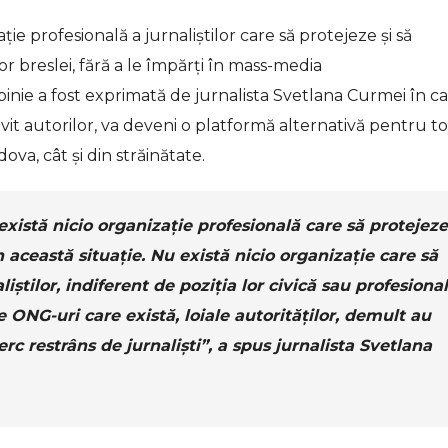
ie profesională a jurnaliștilor care să protejeze și să
r breslei, fără a le împărți în mass-media
inie a fost exprimată de jurnalista Svetlana Curmei în c
ivit autorilor, va deveni o platformă alternativă pentru to
va, cât și din străinătate.
xistă nicio organizație profesională care să protejeze
în această situație. Nu există nicio organizație care să
iștilor, indiferent de poziția lor civică sau profesional
le ONG-uri care există, loiale autorităților, demult au
rc restrâns de jurnaliști”, a spus jurnalista Svetlana