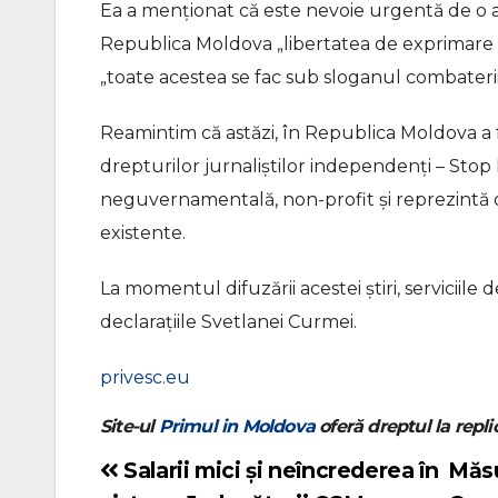
Ea a menționat că este nevoie urgentă de o as
Republica Moldova „libertatea de exprimare și
„toate acestea se fac sub sloganul combaterii
Reamintim că astăzi, în Republica Moldova a
drepturilor jurnaliștilor independenți – Stop 
neguvernamentală, non-profit și reprezintă o
existente.
La momentul difuzării acestei știri, serviciil
declarațiile Svetlanei Curmei.
privesc.eu
Site-ul
Primul in Moldova
oferă dreptul la replic
Salarii mici și neîncrederea în
Măsu
Navigare