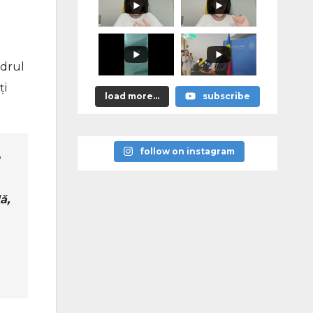
promis?"
adrul
ți
load more...
subscribe
follow on instagram
ă,