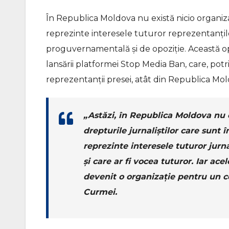
În Republica Moldova nu există nicio organizaț
reprezinte interesele tuturor reprezentanțilo
proguvernamentală și de opoziție. Această op
lansării platformei Stop Media Ban, care, potr
reprezentanții presei, atât din Republica Moldo
„Astăzi, în Republica Moldova nu e
drepturile jurnaliștilor care sunt 
reprezinte interesele tuturor jurnal
și care ar fi vocea tuturor. Iar ace
devenit o organizație pentru un ce
Curmei.