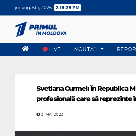
Skip
joi. aug. 6th, 2026
2:16:29 PM
to
content
LIVE
NOUTĂŢI
REPOR
Svetlana Curmei: În Republica Mo
profesională care să reprezinte in
31.MAI.2023