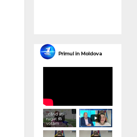
Primul în Moldova
„când ați
rugat să
votăm
pentru voi,
ce ați