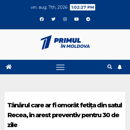
Skip
vin. aug. 7th, 2026
1:02:27 PM
to
content
Tânărul care ar fi omorât fetița din satul
Recea, în arest preventiv pentru 30 de
zile