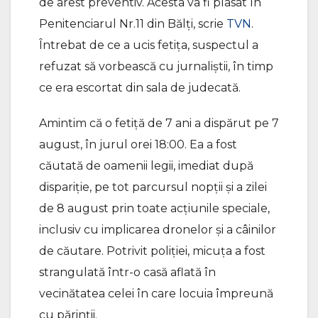
de arest preventiv. Acesta va fi plasat în
Penitenciarul Nr.11 din Bălți, scrie
TVN
.
Întrebat de ce a ucis fetița, suspectul a
refuzat să vorbească cu jurnaliștii, în timp
ce era escortat din sala de judecată.
Amintim că o fetiță de 7 ani a dispărut pe 7
august, în jurul orei 18:00. Ea a fost
căutată de oamenii legii, imediat după
dispariție, pe tot parcursul nopții și a zilei
de 8 august prin toate acțiunile speciale,
inclusiv cu implicarea dronelor și a câinilor
de căutare. Potrivit poliției, micuța a fost
strangulată într-o casă aflată în
vecinătatea celei în care locuia împreună
cu părinții.