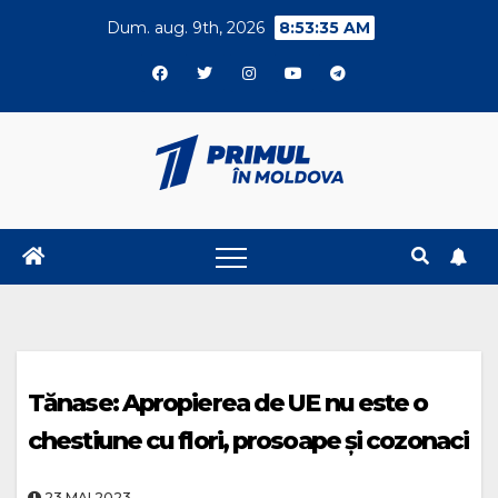
Skip
Dum. aug. 9th, 2026
8:53:36 AM
to
content
Tănase: Apropierea de UE nu este o
chestiune cu flori, prosoape și cozonaci
23.MAI.2023