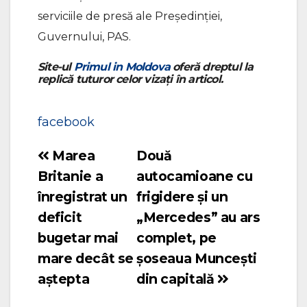
serviciile de presă ale Președinției,
Guvernului, PAS.
Site-ul
Primul in Moldova
oferă dreptul la
replică tuturor celor vizați în articol.
facebook
Marea
Două
Navigare
Britanie a
autocamioane cu
în
înregistrat un
frigidere și un
articole
deficit
„Mercedes” au ars
bugetar mai
complet, pe
mare decât se
șoseaua Muncești
aștepta
din capitală