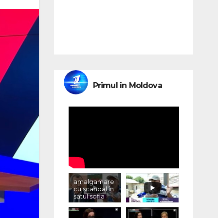
Primul în Moldova
amalgamare
cu scandal în
satul sofia