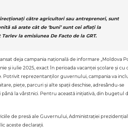
direcționați către agricultori sau antreprenori, sunt
tă să arate cât de ‘buni’ sunt cei aflați la
t Tarlev la emisiunea De Facto de la GRT.
lansat deja campania națională de informare „Moldova P
ie și iulie 2025, exact în perioada vacanței școlare și cu
e. Potrivit reprezentanților guvernului, campania va inc
tare, piețe, parcuri și alte spații deschise, adresându-se
ri până la vârstnici. Pentru această inițiativă, din bugetul 
iciile de presă ale Guvernului, Administrației prezidențial
 aceste declarații.