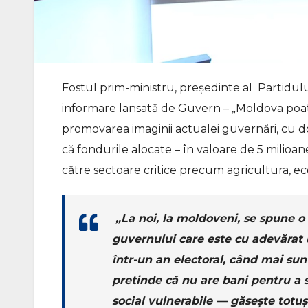
Fostul prim-ministru, președinte al Partidului
informare lansată de Guvern – „Moldova poate”.
promovarea imaginii actualei guvernări, cu do
că fondurile alocate – în valoare de 5 milioane 
către sectoare critice precum agricultura, ec
„La noi, la moldoveni, se spune o 
guvernului care este cu adevărat u
într-un an electoral, când mai sun
pretinde că nu are bani pentru a sp
social vulnerabile — găsește totu