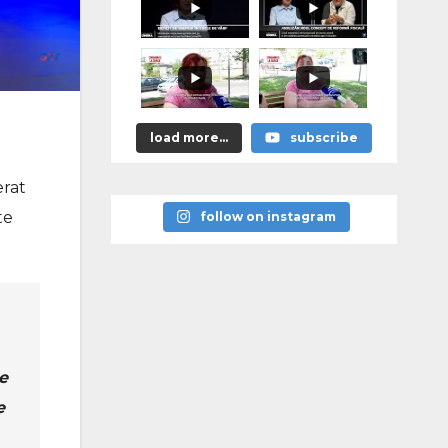
load more...
subscribe
erat
te
follow on instagram
e
e