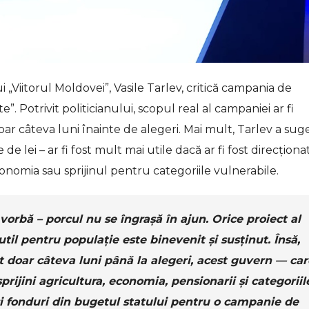
 „Viitorul Moldovei”, Vasile Tarlev, critică campania de
 Potrivit politicianului, scopul real al campaniei ar fi
ar câteva luni înainte de alegeri. Mai mult, Tarlev a sug
de lei – ar fi fost mult mai utile dacă ar fi fost direcționa
onomia sau sprijinul pentru categoriile vulnerabile.
vorbă – porcul nu se îngrașă în ajun. Orice proiect al
til pentru populație este binevenit și susținut. Însă,
t doar câteva luni până la alegeri, acest guvern — car
rijini agricultura, economia, pensionarii și categoriil
și fonduri din bugetul statului pentru o campanie de