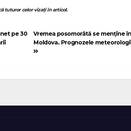
ă tuturor celor vizați în articol.
unet pe 30
Vremea posomorâtă se menține în
rii
Moldova. Prognozele meteorologi