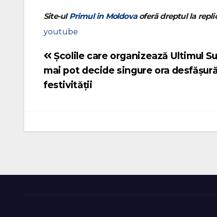
Site-ul
Primul in Moldova
oferă dreptul la replic
youtube
Școlile care organizează Ultimul S
Navigare
mai pot decide singure ora desfășură
în
festivității
articole