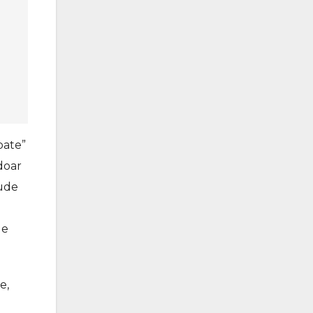
oate”
 doar
lude
de
e,