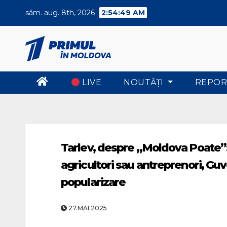
Skip
sâm. aug. 8th, 2026
2:54:50 AM
to
content
LIVE
NOUTĂŢI
REPOR
Tarlev, despre „Moldova Poate”: Î
agricultori sau antreprenori, Gu
popularizare
27.MAI.2025