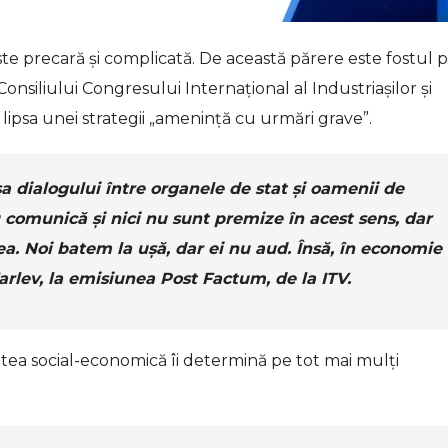
e precară și complicată. De această părere este fostul p
onsiliului Congresului Internaţional al Industriaşilor şi
 lipsa unei strategii „ameninţă cu urmări grave”.
 dialogului între organele de stat și oamenii de
nu comunică și nici nu sunt premize în acest sens, dar
rea. Noi batem la ușă, dar ei nu aud. Însă, în economie
Tarlev, la emisiunea Post Factum, de la ITV.
tatea social-economică îi determină pe tot mai mulți