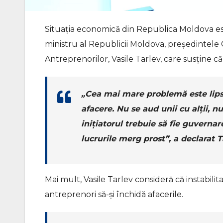
Situația economică din Republica Moldova est
ministru al Republicii Moldova, preşedintele C
Antreprenorilor, Vasile Tarlev, care susține că
„Cea mai mare problemă este lipsa
afacere. Nu se aud unii cu alții, 
inițiatorul trebuie să fie guverna
lucrurile merg prost”, a declarat 
Mai mult, Vasile Tarlev consideră că instabili
antreprenori să-și închidă afacerile.