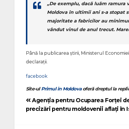
„De exemplu, dacă luăm ramura vin
Moldova în ultimii ani s-a stopat
majoritate a fabricilor au minimu
vândut vinul de anul trecut. Mare
Până la publicarea știrii, Ministerul Economie
declarații.
facebook
Site-ul
Primul in Moldova
oferă dreptul la replic
Agenția pentru Ocuparea Forței d
Navigare
precizări pentru moldovenii aflați în I
în
articole