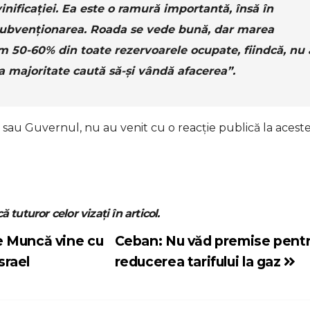
ificației. Ea este o ramură importantă, însă în
 subvenționarea. Roada se vede bună, dar marea
m 50-60% din toate rezervoarele ocupate, fiindcă, nu
a majoritate caută să-și vândă afacerea”.
i sau Guvernul, nu au venit cu o reacție publică la acest
ă tuturor celor vizați în articol.
e Muncă vine cu
Ceban: Nu văd premise pent
srael
reducerea tarifului la gaz