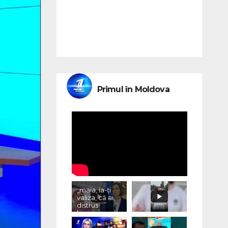
Primul în Moldova
„maia, ia-ți
valiza, că ai
distrus
lumea, cu
«vremurile