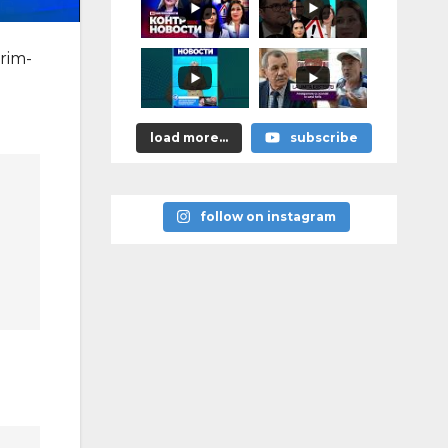
astea bune”
rim-
load more...
subscribe
follow on instagram