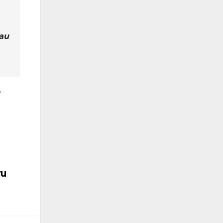
 au
e
ru