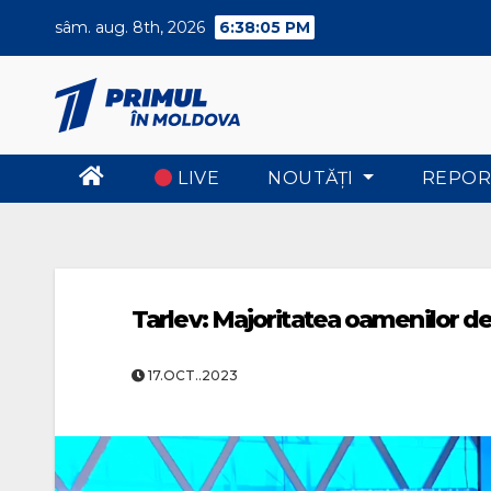
Skip
sâm. aug. 8th, 2026
6:38:06 PM
to
content
LIVE
NOUTĂŢI
REPOR
Tarlev: Majoritatea oamenilor de 
17.OCT..2023