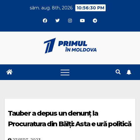
Skip
sâm. aug. 8th, 2026
10:56:30 PM
to
content
Tauber a depus un denunț la
Procuratura din Bălți: Asta e ură politică
27.SEPT..2023