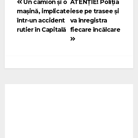
Un camion și o
ATENȚIE! Poliția
Navigare
mașină, implicate
iese pe trasee și
în
într-un accident
va înregistra
articole
rutier în Capitală
fiecare încălcare