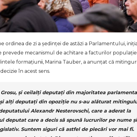
 ordinea de zi a ședinței de astăzi a Parlamentului, iniți
re prevede mecanismul de achitare a facturilor populație
dintele formațiunii, Marina Tauber, a anunțat că mitingur
ecizie în acest sens.
Grosu, și ceilalți deputați din majoritatea parlament
și alți deputați din opoziție nu s-au alăturat mitingulu
deputatului Alexandr Nesterovschi, care a aderat la
l deputat care a decis să spună lucrurilor pe nume și
gislativ. Suntem siguri că astfel de plecări vor mai fi.