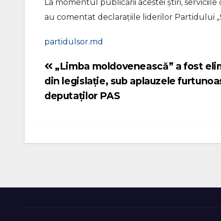
La momentul publicării acestei știri, servicii
au comentat declarațiile liderilor Partidului 
partidulsor.md
„Limba moldovenească” a fost eli
Navigare
din legislație, sub aplauzele furtunoa
în
deputaților PAS
articole