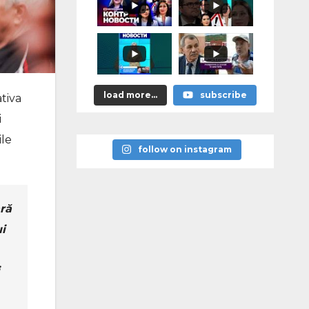
astea bune”
load more...
subscribe
ativa
i
ile
follow on instagram
ară
i