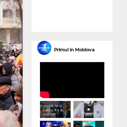
Primul în Moldova
„maia, ia-ți
valiza, că ai
distrus
lumea, cu
«vremurile