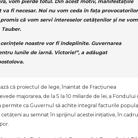
a, vom pierde totul. Din acest motiv, manifestațiile
 va fi necesar. Noi nu vom ceda în fața provocatorilor
m promis că vom servi intereselor cetățenilor și ne vom
a Tauber.
erințele noastre vor fi îndeplinite. Guvernarea
entru lunile de iarnă. Victorie!”, a adăugat
ostolova.
ează că proiectul de lege, înaintat de Fracțiunea
evede majorarea, de la 5 la 10 miliarde de lei, a Fondului
a permite ca Guvernul să achite integral facturile popula
etățeni au semnat în sprijinul acestei inițiative, în cadru
por.