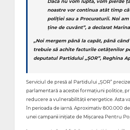
Dacă nu vom lupta, vom pierde țar
noastre vor continua atât timp cât
poliției sau a Procuraturii. Noi a
ține de cuvânt”, a declarat Marin
„Noi mergem până la capăt, până când c
trebuie să achite facturile cetățenilor p
deputatul Partidului „ȘOR”, Reghina Ap
Serviciul de presă al Partidului „ȘOR” preciz
parlamentară a acestei formațiuni politice, pr
reducere a vulnerabilității energetice. Asta v
în perioada de iarnă. Aproximativ 800.000 de c
unei campanii inițiate de Mișcarea Pentru Po