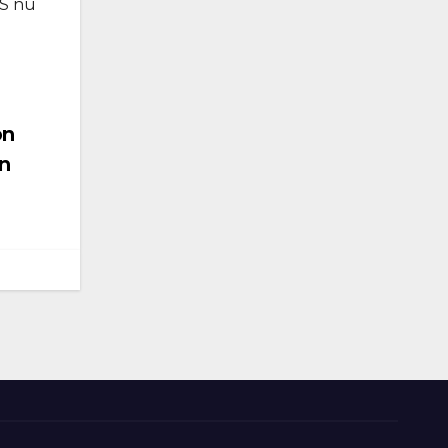
AS nu
on
in