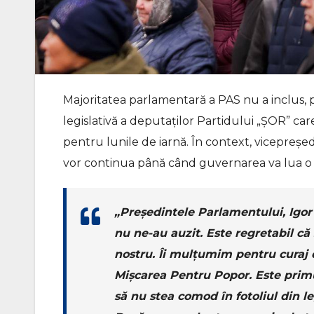
Majoritatea parlamentară a PAS nu a inclus, pe
legislativă a deputaților Partidului „ȘOR” ca
pentru lunile de iarnă. În context, vicepreșe
vor continua până când guvernarea va lua o d
„Președintele Parlamentului, Igor 
nu ne-au auzit. Este regretabil că 
nostru. Îi mulțumim pentru curaj 
Mișcarea Pentru Popor. Este primu
să nu stea comod în fotoliul din le