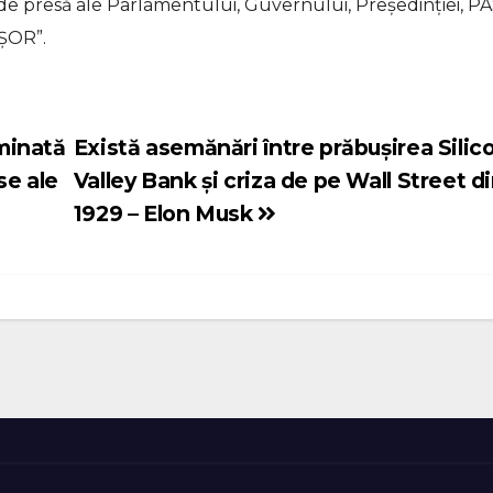
le de presă ale Parlamentului, Guvernului, Președinției, P
„ȘOR”.
minată
Există asemănări între prăbușirea Silic
se ale
Valley Bank și criza de pe Wall Street d
1929 – Elon Musk