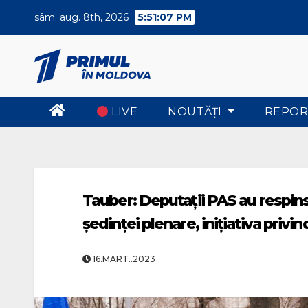
Skip
sâm. aug. 8th, 2026
5:51:08 PM
to
content
LIVE
NOUTĂŢI
REPOR
Tauber: Deputații PAS au respins
ședinței plenare, inițiativa privin
16.MART..2023