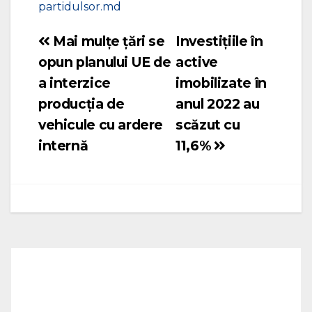
partidulsor.md
Mai mulțe țări se
Investițiile în
Navigare
opun planului UE de
active
în
a interzice
imobilizate în
articole
producţia de
anul 2022 au
vehicule cu ardere
scăzut cu
internă
11,6%