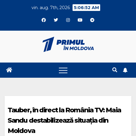
Skip
vin. aug. 7th, 2026
5:06:53 AM
to
content
Tauber, în direct la România TV: Maia
Sandu destabilizează situația din
Moldova