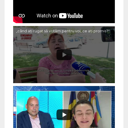
„când ați rugat să votăm pentru voi, ce ați promis?"