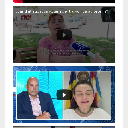
„când ați rugat să votăm pentru voi, ce ați promis?"