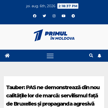
Skip
joi. aug. 6th, 2026
2:18:37 PM
to
content
Tauber: PAS ne demonstrează din nou
calitățile lor de marcă: servilismul față
de Bruxelles și propaganda agresivă