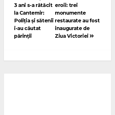
3 ani s-a rătăcit
eroii: trei
în
la Cantemir:
monumente
articole
Poliția și sătenii
restaurate au fost
i-au căutat
inaugurate de
părinții
Ziua Victoriei