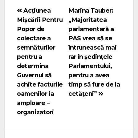
Acțiunea
Marina Tauber:
Navigare
Mișcării Pentru
„Majoritatea
în
Popor de
parlamentară a
articole
colectare a
PAS vrea să se
semnăturilor
întrunească mai
pentru a
rar în ședințele
determina
Parlamentului,
Guvernul să
pentru a avea
achite facturile
timp să fure de la
oamenilor ia
cetățeni”
amploare –
organizatori