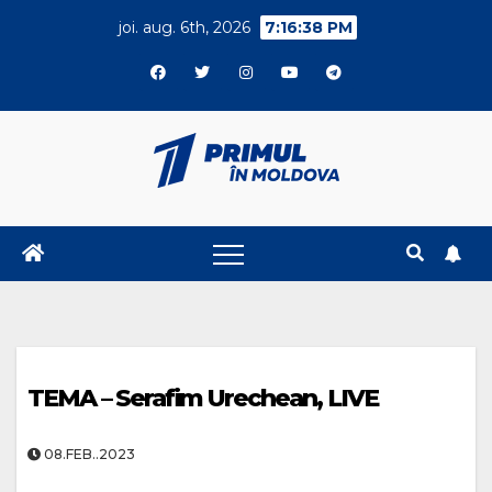
Skip
joi. aug. 6th, 2026
7:16:38 PM
to
content
TEMA – Serafim Urechean, LIVE
08.FEB..2023