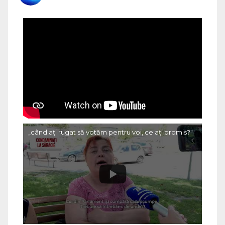
„când ați rugat să votăm pentru voi, ce ați promis?"