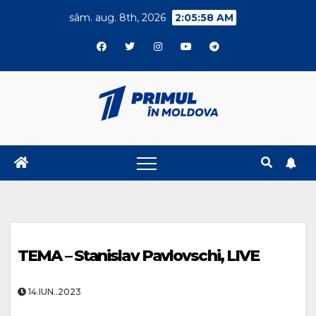
Skip
sâm. aug. 8th, 2026
2:05:59 AM
to
content
TEMA – Stanislav Pavlovschi, LIVE
14.IUN..2023