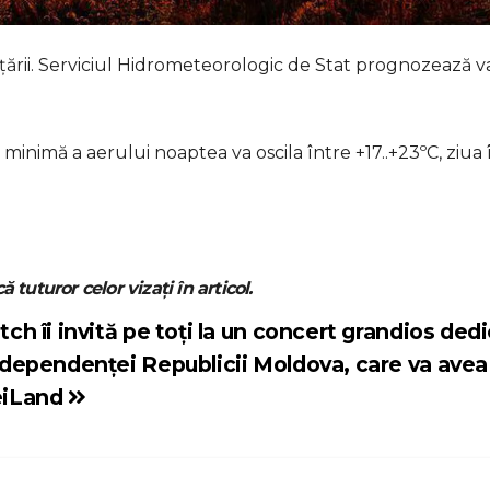
l țării. Serviciul Hidrometeorologic de Stat prognozează va
minimă a aerului noaptea va oscila între +17..+23ºC, ziua 
ă tuturor celor vizați în articol.
tch îi invită pe toți la un concert grandios ded
Independenței Republicii Moldova, care va avea
eiLand