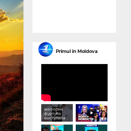
Primul în Moldova
виктория
фуртунэ
выступила
против
уничтожени