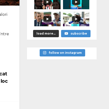
я
памятников
героям
победы над
lori
нацизмом
între
load more...
subscribe
follow on instagram
icat
 loc