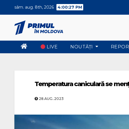
Skip
sâm. aug. 8th, 2026
4:00:28 PM
to
content
LIVE
NOUTĂŢI
REPOR
Temperatura caniculară se menți
28.AUG..2023