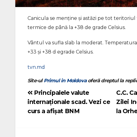
Canicula se menține și astăzi pe tot teritoriu
termice de până la +38 de grade Celsius.
Vântul va sufla slab la moderat. Temperatura 
+33 și +38 d egrade Celsius.
tvn.md
Site-ul
Primul in Moldova
oferă dreptul la replic
Principalele valute
C.C. Ca
Navigare
internaționale scad. Vezi ce
Zilei 
în
curs a afișat BNM
la Orh
articole