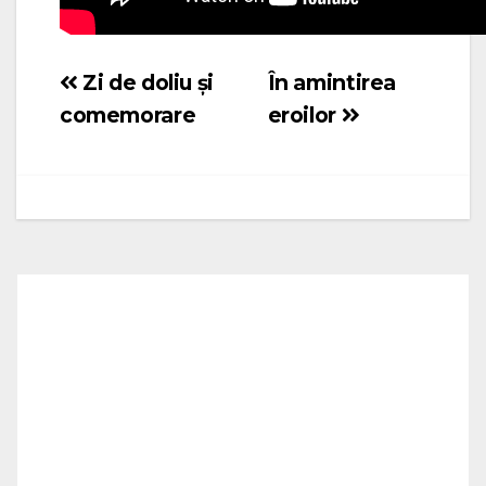
Zi de doliu și
În amintirea
Navigare
comemorare
eroilor
în
articole