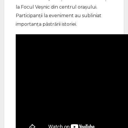
la Focul Veșnic din centrul orașului.
Participanții la eveniment au subliniat
importanța păstrării istoriei.