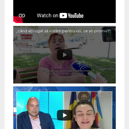
„când ați rugat să votăm pentru voi, ce ați promis?"