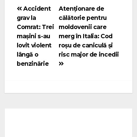
Accident
Atenționare de
Navigare
grav la
călătorie pentru
în
Comrat: Trei
moldovenii care
articole
mașini s-au
merg în Italia: Cod
lovit violent
roșu de caniculă și
lângă o
risc major de incedii
benzinărie