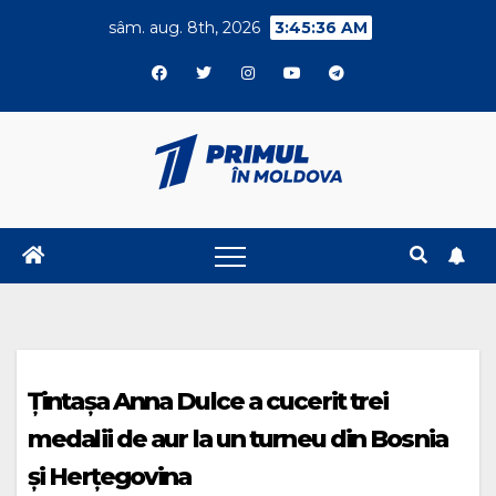
Skip
sâm. aug. 8th, 2026
3:45:37 AM
to
content
Ţintaşa Anna Dulce a cucerit trei
medalii de aur la un turneu din Bosnia
și Herțegovina