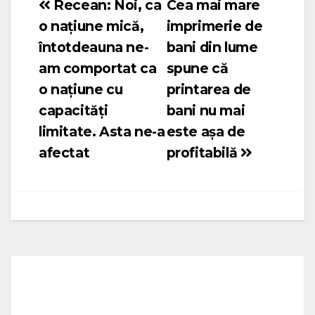
Recean: Noi, ca
Cea mai mare
Navigare
o națiune mică,
imprimerie de
în
întotdeauna ne-
bani din lume
articole
am comportat ca
spune că
o națiune cu
printarea de
capacități
bani nu mai
limitate. Asta ne-a
este așa de
afectat
profitabilă