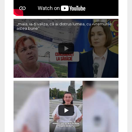
„maia, ia-ți valiza, că ai distrus lumea, cu «vremurile
astea bune”