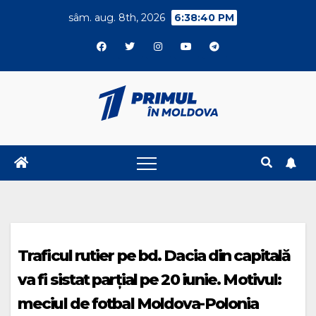
Skip
sâm. aug. 8th, 2026
6:38:41 PM
to
content
Traficul rutier pe bd. Dacia din capitală
va fi sistat parțial pe 20 iunie. Motivul:
meciul de fotbal Moldova-Polonia