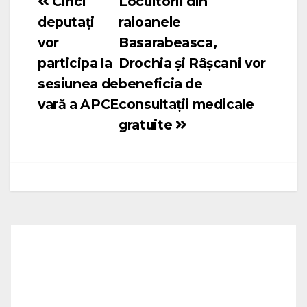
Cinci
Locuitorii din
Navigare
deputați
raioanele
în
vor
Basarabeasca,
articole
participa la
Drochia și Râșcani vor
sesiunea de
beneficia de
vară a APCE
consultații medicale
gratuite