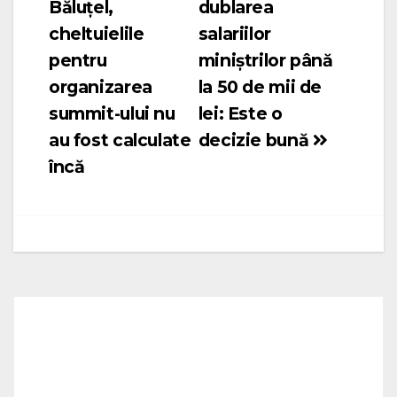
Băluțel,
dublarea
în
cheltuielile
salariilor
articole
pentru
miniștrilor până
organizarea
la 50 de mii de
summit-ului nu
lei: Este o
au fost calculate
decizie bună
încă