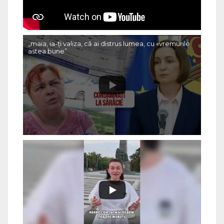
„maia, ia-ți valiza, că ai distrus lumea, cu «vremurile
astea bune”