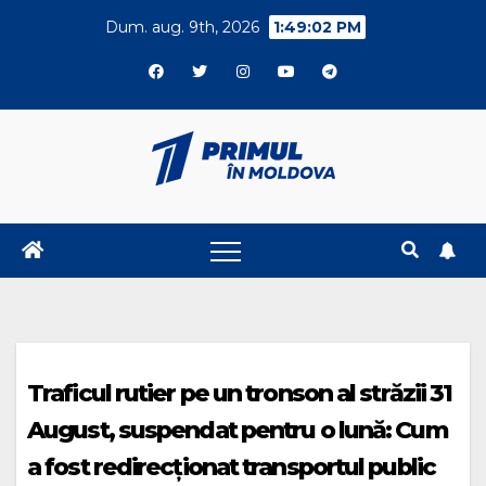
Skip
Dum. aug. 9th, 2026
1:49:02 PM
to
content
Traficul rutier pe un tronson al străzii 31
August, suspendat pentru o lună: Cum
a fost redirecționat transportul public