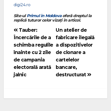
digi24.ro
Site-ul
Primul in Moldova
oferă dreptul la
replică tuturor celor vizați în articol.
Tauber:
Un atelier de
Navigare
Încercările de a
fabricare ilegală
în
schimba regulile
a dispozitivelor
articole
înainte cu 2 zile
de clonare a
de campania
cartelelor
electorală arată
bancare,
jalnic
destructurat