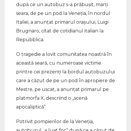
după ce un autobuz s-a prăbuşit, marţi
seara, de pe un pod la Veneţia, în nordul
Italiei, a anunţat primarul oraşului, Luigi
Brugnaro, citat de cotidianul italian la
Repubblica.
O tragedie a lovit comunitatea noastră în
această seară, cu numeroase victime
printre cei prezenţi la bordul autobuzului
care a căzut de pe un pod în apropiere de
Mestre, pe uscat, a anunţat primarul pe
platmorfa X, descriind o „scenă
apocaliptică”.
Potrivit pompierilor de la Veneţia,
autobuzul „a luat foc” după ce a căzut de