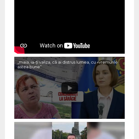
„maia, ia-ți valiza, că ai distrus lumea, cu «vremurile
astea bune”