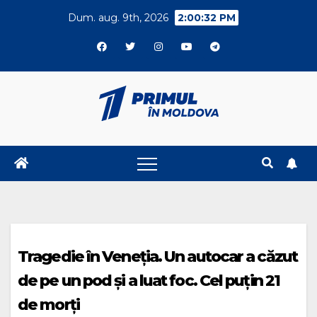
Skip
Dum. aug. 9th, 2026
2:00:33 PM
to
content
Tragedie în Veneția. Un autocar a căzut
de pe un pod și a luat foc. Cel puțin 21
de morți