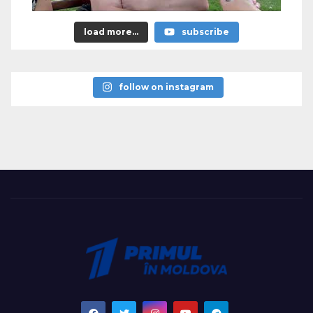
load more...
subscribe
follow on instagram