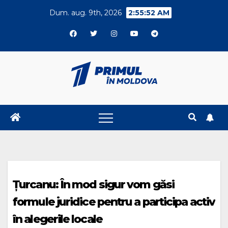
Skip
Dum. aug. 9th, 2026
2:55:52 AM
to
content
Țurcanu: În mod sigur vom găsi
formule juridice pentru a participa activ
în alegerile locale