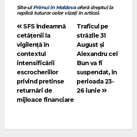
Site-ul
Primul in Moldova
oferă dreptul la
replică tuturor celor vizați în articol.
SFS îndeamnă
Traficul pe
Navigare
cetățenii la
străzile 31
în
vigilență în
August și
articole
contextul
Alexandru cel
intensificării
Bun va fi
escrocheriilor
suspendat, în
privind pretinse
perioada 23-
returnări de
26 iunie
mijloace financiare