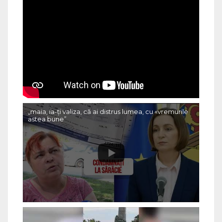
„maia, ia-ți valiza, că ai distrus lumea, cu «vremurile
astea bune”