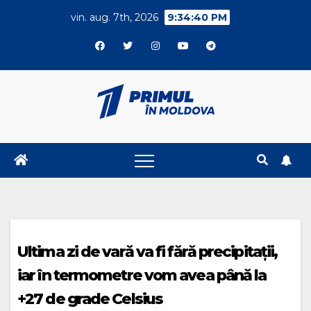
Skip
vin. aug. 7th, 2026
9:34:40 PM
to
content
Ultima zi de vară va fi fără precipitații,
iar în termometre vom avea până la
+27 de grade Celsius