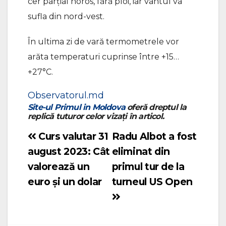
cer parțial noros, fără ploi, iar vântul va
sufla din nord-vest.
În ultima zi de vară termometrele vor
arăta temperaturi cuprinse între +15…
+27°C.
Observatorul.md
Site-ul
Primul in Moldova
oferă dreptul la
replică tuturor celor vizați în articol.
Curs valutar 31
Radu Albot a fost
Navigare
august 2023: Cât
eliminat din
în
valorează un
primul tur de la
articole
euro și un dolar
turneul US Open