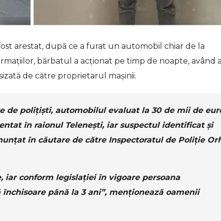
fost arestat, după ce a furat un automobil chiar de la
formaţiilor, bărbatul a acționat pe timp de noapte, având 
esizată de către proprietarul maşinii.
e de polițiști, automobilul evaluat la 30 de mii de eur
ntat în raionul Telenești, iar suspectul identificat și
anunțat în căutare de către Inspectoratul de Poliție Or
, iar conform legislației în vigoare persoana
ă închisoare până la 3 ani”, menţionează oamenii