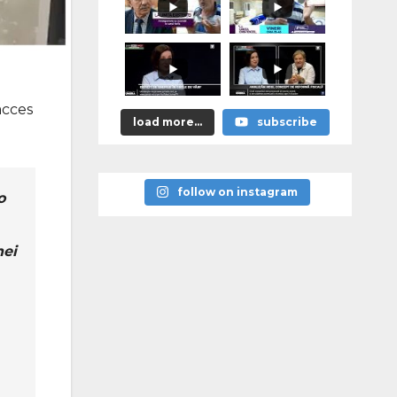
тей» уже
сегодня, в
10:00
acces
load more...
subscribe
follow on instagram
o
hei