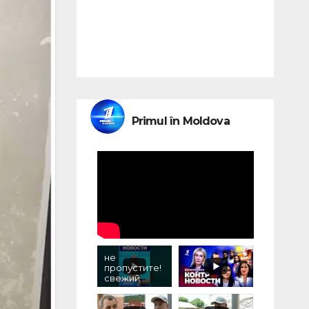
Primul în Moldova
не
пропустите!
свежий
выпуск
«контрновос