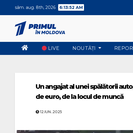
Skip
sâm. aug. 8th, 2026
6:13:53 AM
to
content
LIVE
NOUTĂŢI
REPOR
Un angajat al unei spălătorii aut
de euro, de la locul de muncă
12.IUN..2025