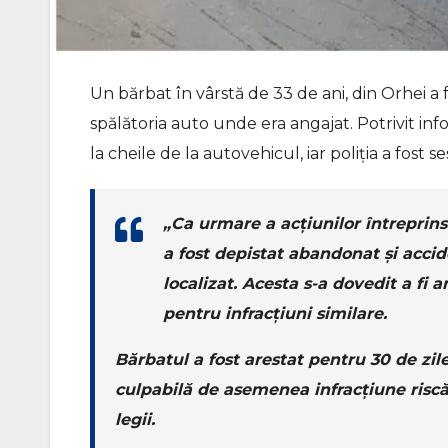
Un bărbat în vârstă de 33 de ani, din Orhei a 
spălătoria auto unde era angajat. Potrivit in
la cheile de la autovehicul, iar poliţia a fost s
„Ca urmare a acțiunilor întreprins
a fost depistat abandonat și accide
localizat. Acesta s-a dovedit a fi 
pentru infracțiuni similare.
Bărbatul a fost arestat pentru 30 de zile
culpabilă de asemenea infracțiune risc
legii.