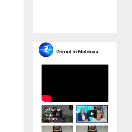
Primul în Moldova
„când ați
rugat să
votăm
pentru voi,
ce ați