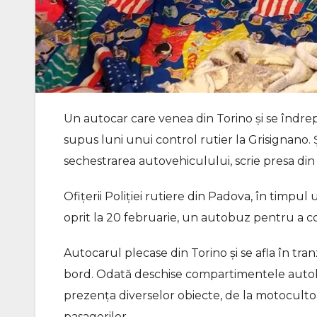
Un autocar care venea din Torino și se îndrept
supus luni unui control rutier la Grisignano. 
sechestrarea autovehiculului, scrie presa din I
Ofițerii Poliției rutiere din Padova, în timpul
oprit la 20 februarie, un autobuz pentru a co
Autocarul plecase din Torino și se afla în tra
bord. Odată deschise compartimentele autobu
prezența diverselor obiecte, de la motocultoa
pasagerilor.