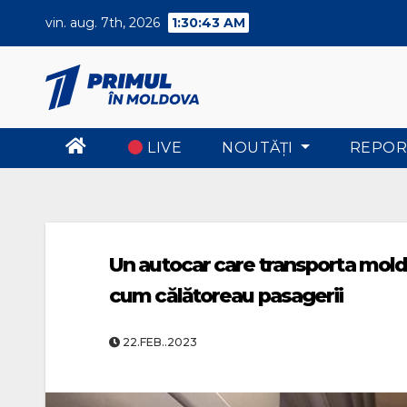
Skip
vin. aug. 7th, 2026
1:30:44 AM
to
content
LIVE
NOUTĂŢI
REPOR
Un autocar care transporta moldove
cum călătoreau pasagerii
22.FEB..2023