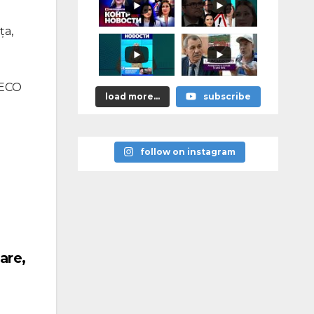
astea bune”
ța,
 PECO
load more...
subscribe
follow on instagram
are,