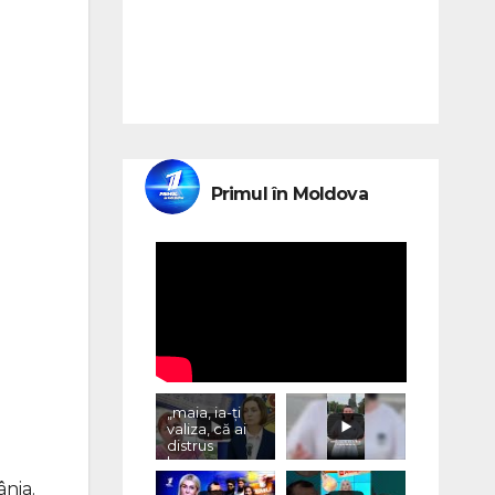
Primul în Moldova
„maia, ia-ți
valiza, că ai
distrus
lumea, cu
«vremurile
ânia.