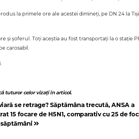
rodus la primele ore ale acestei dimineți, pe DN 24 la Tiși
e și șoferul. Toți aceștia au fost transportați la o stație
e carosabil.
.
ă tuturor celor vizați în articol.
viară se retrage? Săptămâna trecută, ANSA a
trat 15 focare de H5N1, comparativ cu 25 de foc
 săptămâni