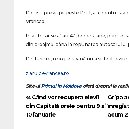
Potrivit presei pe peste Prut, accidentul s-a p
Vrancea.
În autocar se aflau 47 de persoane, printre car
din preajmă, până la repunerea autocarului p
Din fericire, nicio persoană nu a suferit leziuni
ziaruldevrancea.ro
Site-ul
Primul in Moldova
oferă dreptul la replic
Când vor recupera elevii
Gripa a
Navigare
din Capitală orele pentru 9 și
înregis
în
10 ianuarie
acum 2
articole