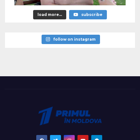
load more...
subscribe
follow on instagram