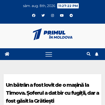
Skip
sâm. aug. 8th, 2026
11:27:22 PM
to
content
Un bătrân a fost lovit de o mașină la
Tîrnova. Șoferul a dat bir cu fugiții, dar a
fost găsit la Grătiești