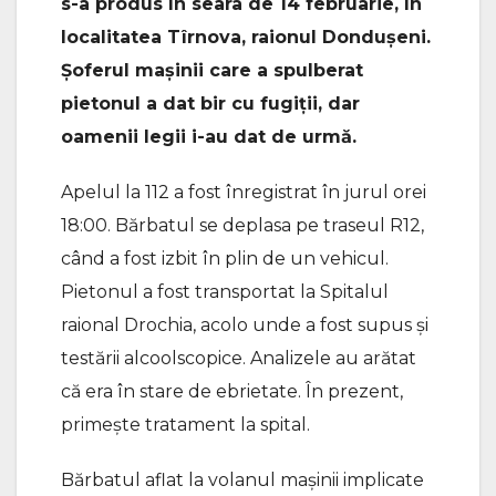
s-a produs în seara de 14 februarie, în
localitatea Tîrnova, raionul Dondușeni.
Șoferul mașinii care a spulberat
pietonul a dat bir cu fugiții, dar
oamenii legii i-au dat de urmă.
Apelul la 112 a fost înregistrat în jurul orei
18:00. Bărbatul se deplasa pe traseul R12,
când a fost izbit în plin de un vehicul.
Pietonul a fost transportat la Spitalul
raional Drochia, acolo unde a fost supus și
testării alcoolscopice. Analizele au arătat
că era în stare de ebrietate. În prezent,
primește tratament la spital.
Bărbatul aflat la volanul mașinii implicate