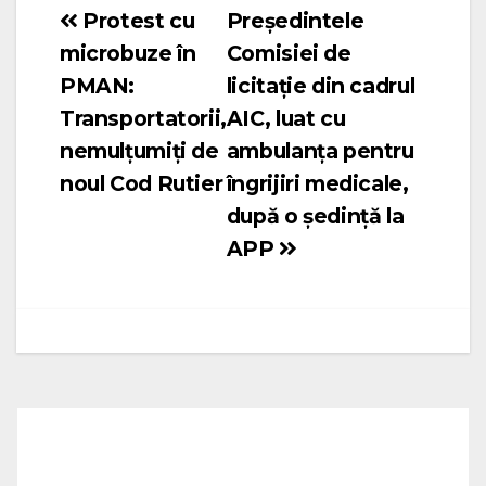
Protest cu
Președintele
Navigare
microbuze în
Comisiei de
în
PMAN:
licitație din cadrul
articole
Transportatorii,
AIC, luat cu
nemulțumiți de
ambulanța pentru
noul Cod Rutier
îngrijiri medicale,
după o ședință la
APP