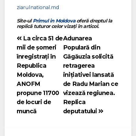
ziarulnational.md
Site-ul
Primul in Moldova
oferă dreptul la
replică tuturor celor vizați în articol.
La circa 51 de
Adunarea
Navigare
mii de șomeri
Populară din
în
înregistrați în
Găgăuzia solicită
articole
Republica
retragerea
Moldova,
inițiativei lansată
ANOFM
de Radu Marian ce
propune 11700
vizează regiunea.
de locuri de
Replica
muncă
deputatului