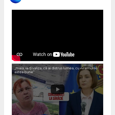
„maia, ia-ți valiza, că ai distrus lumea, cu «vremurile
astea bune”