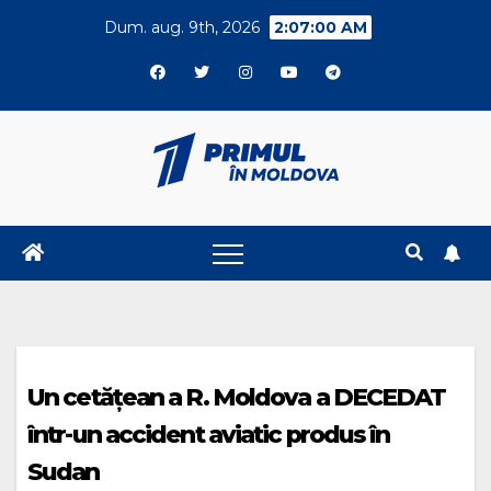
Skip
Dum. aug. 9th, 2026
2:07:01 AM
to
content
Un cetățean a R. Moldova a DECEDAT
într-un accident aviatic produs în
Sudan