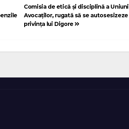
Comisia de etică și disciplină a Uniuni
benzile
Avocaților, rugată să se autosesizeze 
privința lui Digore