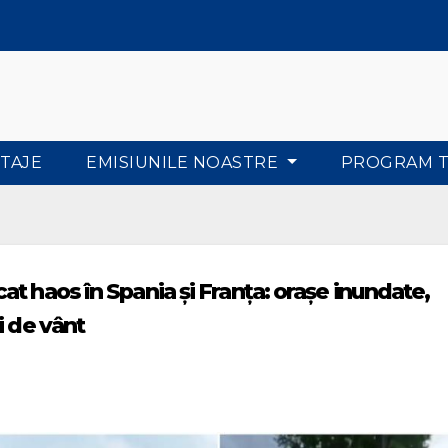
TAJE
EMISIUNILE NOASTRE
PROGRAM 
t haos în Spania şi Franţa: oraşe inundate,
i de vânt