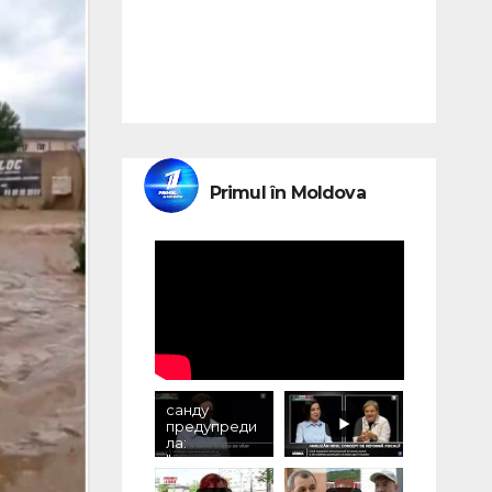
Primul în Moldova
санду
предупреди
ла:
"электричес
тво может