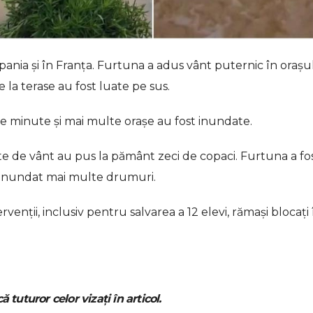
ania şi în Franţa. Furtuna a adus vânt puternic în oraşu
 la terase au fost luate pe sus.
 de minute şi mai multe oraşe au fost inundate.
lente de vânt au pus la pământ zeci de copaci. Furtuna a fo
au inundat mai multe drumuri.
venţii, inclusiv pentru salvarea a 12 elevi, rămaşi blocaţi 
ă tuturor celor vizați în articol.