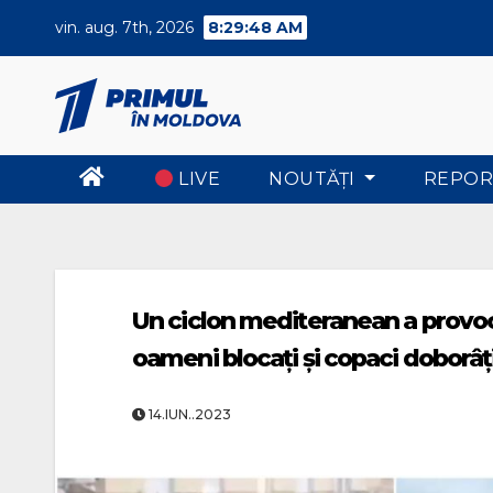
Skip
vin. aug. 7th, 2026
8:29:49 AM
to
content
LIVE
NOUTĂŢI
REPOR
Un ciclon mediteranean a provoca
oameni blocaţi şi copaci doborâţ
14.IUN..2023