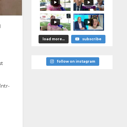
подорожать,
если
граждане не
начнут
экономить"
l
load more...
subscribe
follow on instagram
st
într-