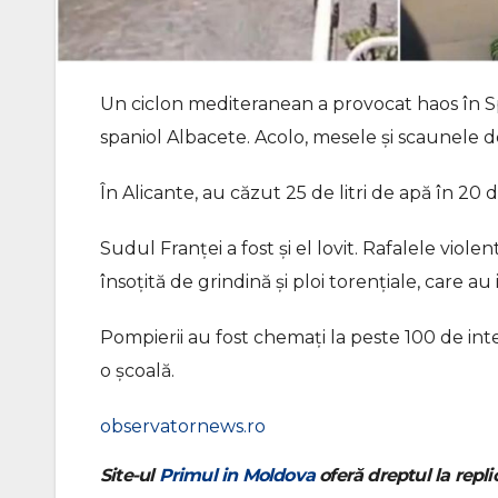
Un ciclon mediteranean a provocat haos în Sp
spaniol Albacete. Acolo, mesele şi scaunele de
În Alicante, au căzut 25 de litri de apă în 20
Sudul Franţei a fost şi el lovit. Rafalele vio
însoţită de grindină şi ploi torenţiale, care 
Pompierii au fost chemaţi la peste 100 de inter
o şcoală.
observatornews.ro
Site-ul
Primul in Moldova
oferă dreptul la replic