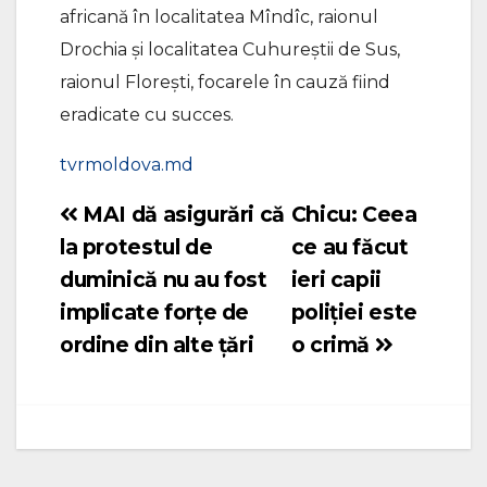
africană în localitatea Mîndîc, raionul
Drochia și localitatea Cuhureștii de Sus,
raionul Florești, focarele în cauză fiind
eradicate cu succes.
tvrmoldova.md
MAI dă asigurări că
Chicu: Ceea
Navigare
la protestul de
ce au făcut
în
duminică nu au fost
ieri capii
articole
implicate forțe de
poliției este
ordine din alte țări
o crimă