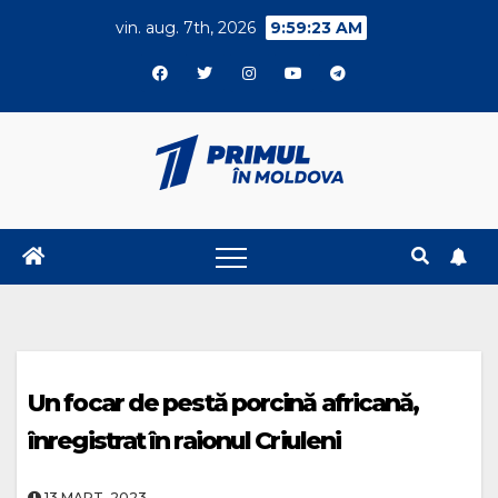
Skip
vin. aug. 7th, 2026
9:59:24 AM
to
content
Un focar de pestă porcină africană,
înregistrat în raionul Criuleni
13.MART..2023