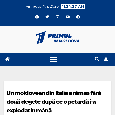
Skip
vin. aug. 7th, 2026
11:24:27 AM
to
content
Un moldovean din Italia a rămas fără
două degete după ce o petardă i-a
explodat în mână