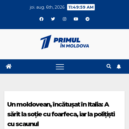
Skip
joi. aug. 6th, 2026
11:50:00 AM
to
content
Un moldovean, încătușat în Italia: A
sărit la soție cu foarfeca, iar la polițiști
cu scaunul