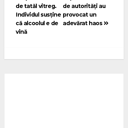
de tatăl vitreg.
de autorități au
Individul susține
provocat un
că alcoolul e de
adevărat haos
vină