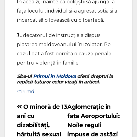
În acea zi, înainte ca polițiștii să ajungă la
fața locului, individul și-a agresat soția și a
încercat să o lovească cu o foarfecă.
Judecătorul de instrucție a dispus
plasarea moldoveanului în izolator. Pe
cazul dat a fost pornită o cauză penală
pentru violență în familie.
Site-ul
Primul in Moldova
oferă dreptul la
replică tuturor celor vizați în articol.
știri.md
O minoră de 13
Aglomerație în
Navigare
ani cu
fața Aeroportului:
în
dizabilități,
Noile reguli
articole
hărțuită sexual
impuse de astăzi