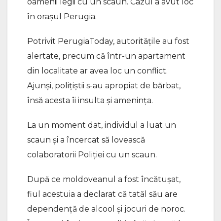
oamenii legii cu un scaun. Cazul a avut loc
în orașul Perugia.
Potrivit PerugiaToday, autoritățile au fost
alertate, precum că într-un apartament
din localitate ar avea loc un conflict.
Ajunși, polițiștii s-au apropiat de bărbat,
însă acesta îi insulta și amenința.
La un moment dat, individul a luat un
scaun și a încercat să lovească
colaboratorii Poliției cu un scaun.
După ce moldoveanul a fost încătușat,
fiul acestuia a declarat că tatăl său are
dependență de alcool și jocuri de noroc.