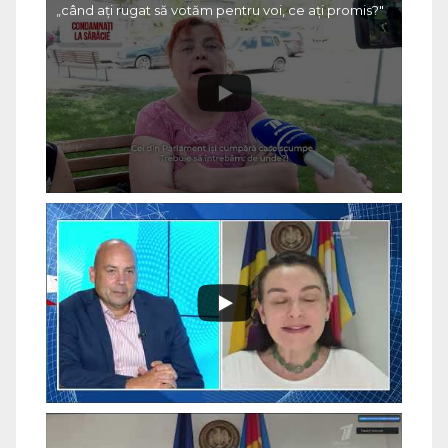
„când ați rugat să votăm pentru voi, ce ați promis?"