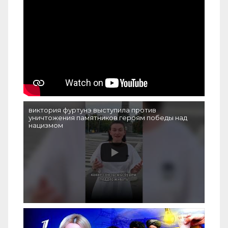
виктория фуртунэ выступила против
уничтожения памятников героям победы над
нацизмом