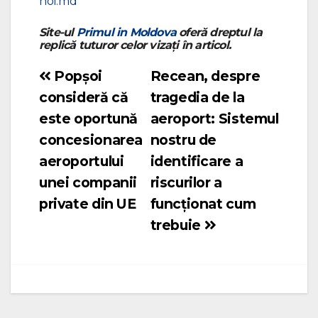
noi.md
Site-ul
Primul in Moldova
oferă dreptul la
replică tuturor celor vizați în articol.
Popșoi
Recean, despre
Navigare
consideră că
tragedia de la
în
este oportună
aeroport: Sistemul
articole
concesionarea
nostru de
aeroportului
identificare a
unei companii
riscurilor a
private din UE
funcționat cum
trebuie