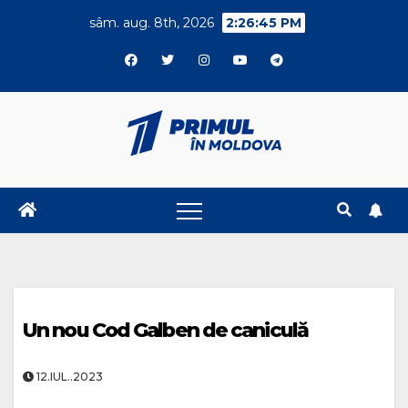
Skip
sâm. aug. 8th, 2026
2:26:45 PM
to
content
Un nou Cod Galben de caniculă
12.IUL..2023