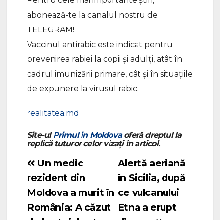
Pentru cele mai importante știri,
abonează-te la canalul nostru de
TELEGRAM!
Vaccinul antirabic este indicat pentru
prevenirea rabiei la copii și adulți, atât în
cadrul imunizării primare, cât și în situațiile
de expunere la virusul rabic.
realitatea.md
Site-ul
Primul in Moldova
oferă dreptul la
replică tuturor celor vizați în articol.
Un medic
Alertă aeriană
Navigare
rezident din
în Sicilia, după
în
Moldova a murit în
ce vulcanului
articole
România: A căzut
Etna a erupt