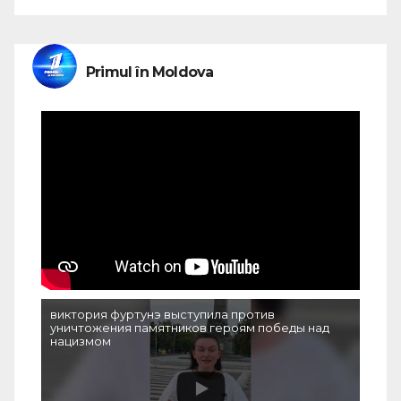
Primul în Moldova
виктория фуртунэ выступила против
уничтожения памятников героям победы над
нацизмом