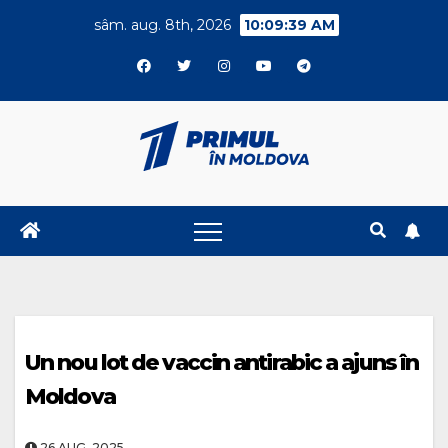
Skip
sâm. aug. 8th, 2026
10:09:39 AM
to
content
Un nou lot de vaccin antirabic a ajuns în
Moldova
26.AUG..2025