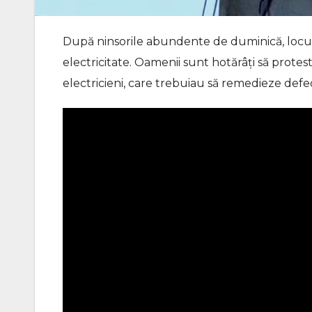
După ninsorile abundente de duminică, locuit
electricitate. Oamenii sunt hotărâți să protes
electricieni, care trebuiau să remedieze defec