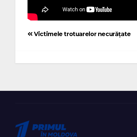
Victimele trotuarelor necurățate
Navigare
în
articole