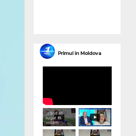
Primul în Moldova
„când ați
rugat să
votăm
pentru voi,
ce ați