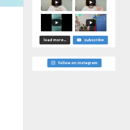
promis?"
load more...
subscribe
follow on instagram