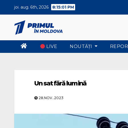
Skip
joi. aug. 6th, 2026
8:15:02 PM
to
content
LIVE
NOUTĂŢI
REPOR
Un sat fără lumină
28.NOV..2023