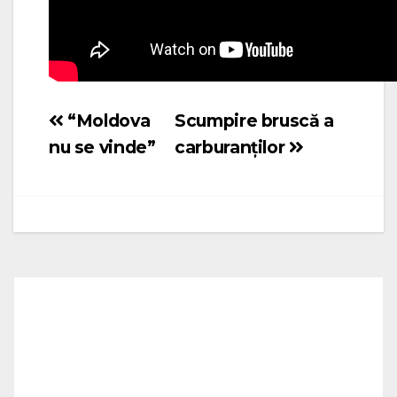
“Moldova
Scumpire bruscă a
Navigare
nu se vinde”
carburanților
în
articole