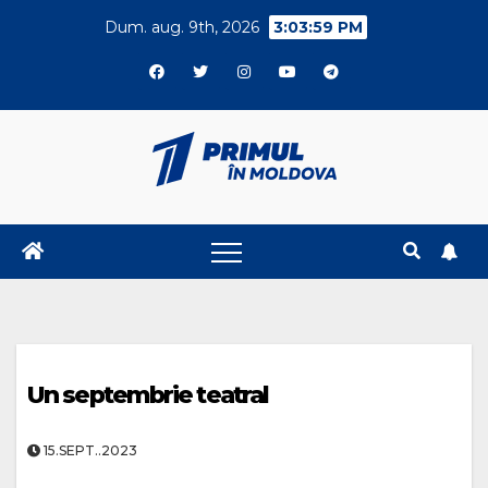
Skip
Dum. aug. 9th, 2026
3:04:00 PM
to
content
Un septembrie teatral
15.SEPT..2023