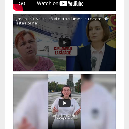
„maia, ia-ți valiza, că ai distrus lumea, cu «vremurile
astea bune”