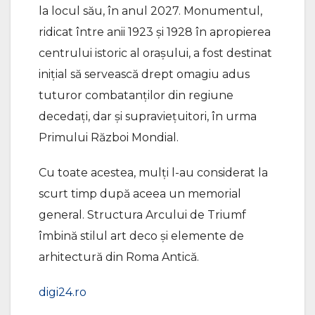
la locul său, în anul 2027. Monumentul,
ridicat între anii 1923 şi 1928 în apropierea
centrului istoric al oraşului, a fost destinat
iniţial să servească drept omagiu adus
tuturor combatanţilor din regiune
decedaţi, dar şi supravieţuitori, în urma
Primului Război Mondial.
Cu toate acestea, mulţi l-au considerat la
scurt timp după aceea un memorial
general. Structura Arcului de Triumf
îmbină stilul art deco şi elemente de
arhitectură din Roma Antică.
digi24.ro