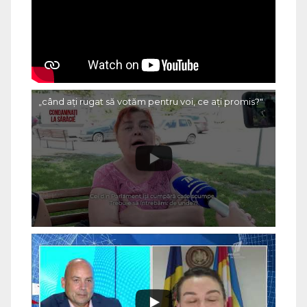
„când ați rugat să votăm pentru voi, ce ați promis?"