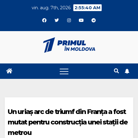
Skip
vin. aug. 7th, 2026
2:55:41 AM
to
content
Un uriaș arc de triumf din Franța a fost
mutat pentru construcția unei stații de
metrou