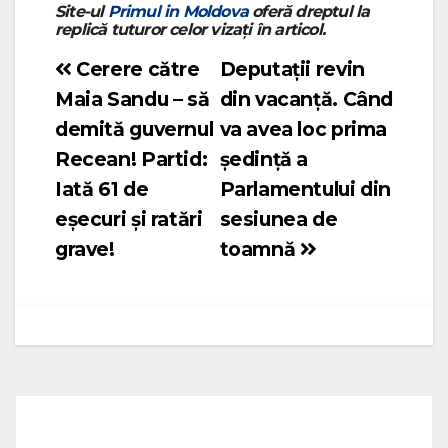
Site-ul
Primul in Moldova
oferă dreptul la
replică tuturor celor vizați în articol.
Cerere către
Deputații revin
Navigare
Maia Sandu – să
din vacanță. Când
în
demită guvernul
va avea loc prima
articole
Recean! Partid:
ședință a
Iată 61 de
Parlamentului din
eșecuri și ratări
sesiunea de
grave!
toamnă