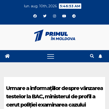
Skip
lun. aug. 10th, 2026
5:46:53 AM
to
content
Urmare a informațiilor despre vânzarea
testelor la BAC, ministerul de profil a
cerut poliției examinarea cazului