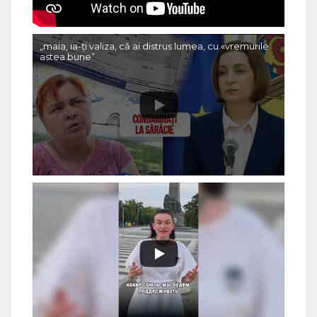
„maia, ia-ți valiza, că ai distrus lumea, cu «vremurile
astea bune”