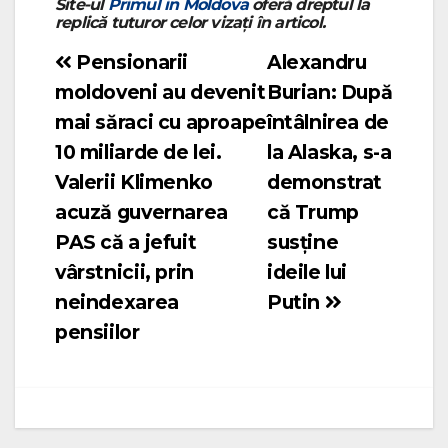
Site-ul
Primul in Moldova
oferă dreptul la
replică tuturor celor vizați în articol.
Pensionarii
Alexandru
Navigare
moldoveni au devenit
Burian: După
în
mai săraci cu aproape
întâlnirea de
articole
10 miliarde de lei.
la Alaska, s-a
Valerii Klimenko
demonstrat
acuză guvernarea
că Trump
PAS că a jefuit
susține
vârstnicii, prin
ideile lui
neindexarea
Putin
pensiilor