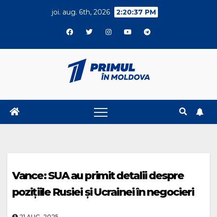
Skip
joi. aug. 6th, 2026
2:20:37 PM
to
content
Vance: SUA au primit detalii despre
pozițiile Rusiei și Ucrainei în negocieri
21.AUG..2025