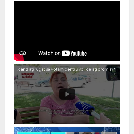
„când ați rugat să votăm pentru voi, ce ați promis?"