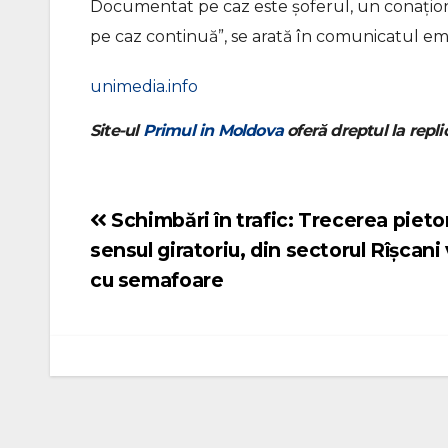
Documentat pe caz este șoferul, un conațional î
pe caz continuă”, se arată în comunicatul emi
unimedia.info
Site-ul
Primul in Moldova
oferă dreptul la replic
Schimbări în trafic: Trecerea pieto
Navigare
sensul giratoriu, din sectorul Rîșcani v
în
cu semafoare
articole