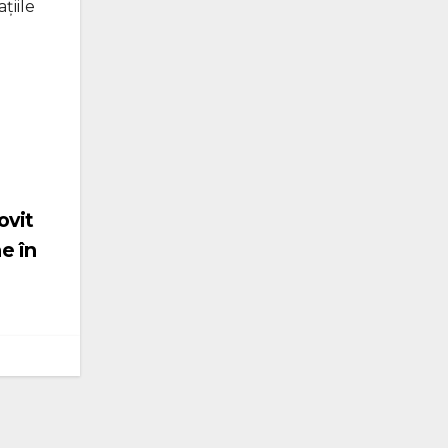
țiile
ovit
e în