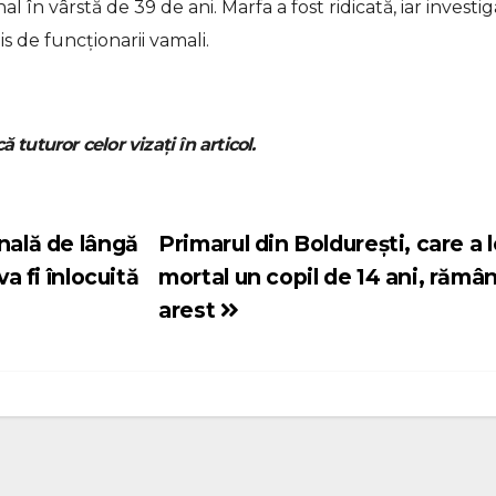
n vârstă de 39 de ani. Marfa a fost ridicată, iar investiga
s de funcționarii vamali.
ă tuturor celor vizați în articol.
nală de lângă
Primarul din Boldurești, care a l
a fi înlocuită
mortal un copil de 14 ani, rămân
arest