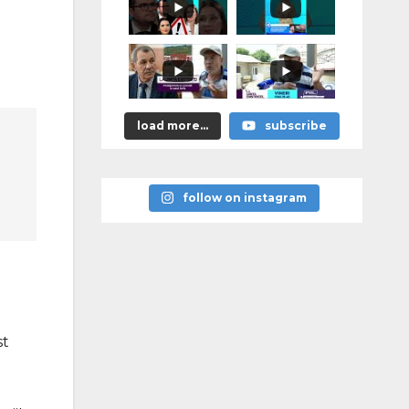
я
памятников
героям
победы над
нацизмом
load more...
subscribe
follow on instagram
st