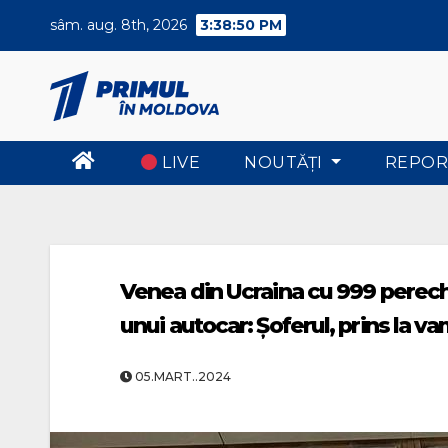
Skip
sâm. aug. 8th, 2026
3:38:50 PM
to
content
LIVE
NOUTĂŢI
REPOR
Venea din Ucraina cu 999 perechi 
unui autocar: Șoferul, prins la 
05.MART..2024