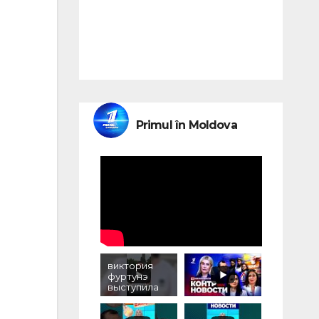
Primul în Moldova
виктория
фуртунэ
выступила
против
уничтожени