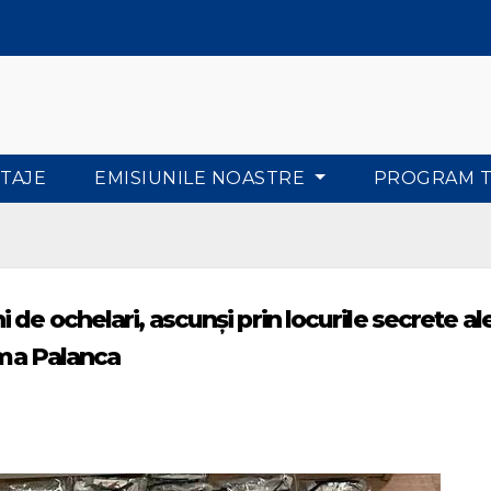
TAJE
EMISIUNILE NOASTRE
PROGRAM 
de ochelari, ascunși prin locurile secrete al
vama Palanca